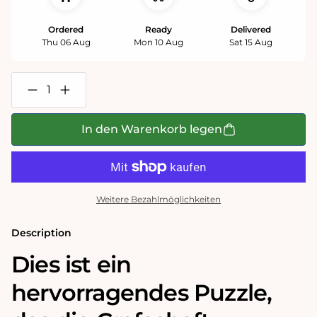
Ordered
Ready
Delivered
Thu 06 Aug
Mon 10 Aug
Sat 15 Aug
Verringere
Erhöhe
die
die
Menge
Menge
für
für
In den Warenkorb legen
Historische
Historische
Karte
Karte
von
von
Westmoreland,
Westmoreland,
1000-
1000-
teiliges
teiliges
Weitere Bezahlmöglichkeiten
Puzzle
Puzzle
(1610)
(1610)
Description
Dies ist ein
hervorragendes Puzzle,