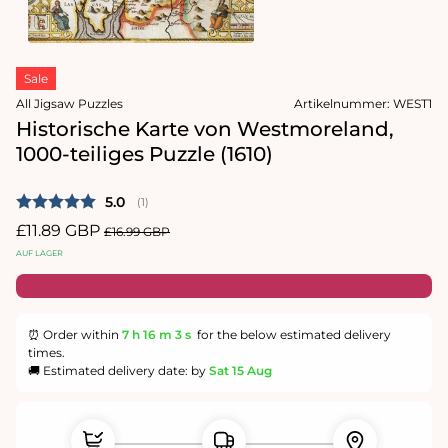
1
in
Modal
Medien
öffnen
2
Sale
in
Modal
All Jigsaw Puzzles
Artikelnummer:
WEST1
öffnen
Historische Karte von Westmoreland,
1000-teiliges Puzzle (1610)
Durchschnittliche Bewertung:
5.0
(
abgegebene bewertungen:
1
)
Verkaufspreis
£11.89 GBP
Normaler
£16.99 GBP
Preis
AUF LAGER
⏰ Order within
7 h
16 m
3 s
for the below estimated delivery
times.
🚚 Estimated delivery date: by
Sat 15 Aug