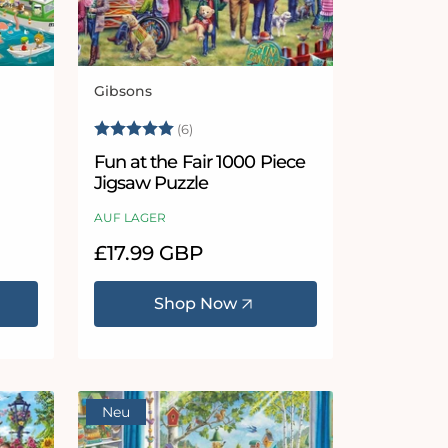
Gibsons
Anbieter:
Sternen
Bewertung:
5.0 von 5 Sternen
(6)
Fun at the Fair 1000 Piece
Jigsaw Puzzle
AUF LAGER
Normaler
£17.99 GBP
Preis
Shop Now
Neu