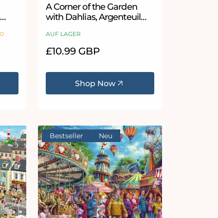
A Corner of the Garden
e
with Dahlias, Argenteuil
Fine Art Jigsaw Puzzle by
10
AUF LAGER
Claude Monet
Normaler
£10.99 GBP
Preis
Shop Now
Bestseller
Neu