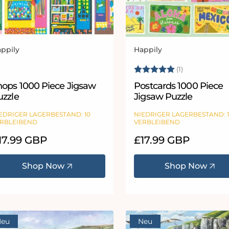
ppily
Happily
bieter:
Anbieter:
Bewertung:
5.0 von 5 
(1)
hops 1000 Piece Jigsaw
Postcards 1000 Piece
uzzle
Jigsaw Puzzle
EDRIGER LAGERBESTAND: 10
NIEDRIGER LAGERBESTAND: 
RBLEIBEND
VERBLEIBEND
ormaler
17.99 GBP
Normaler
£17.99 GBP
eis
Preis
Shop Now
Shop Now
Neu
Neu