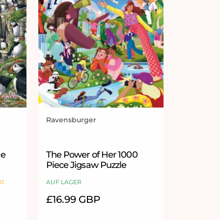
Ravensburger
Anbieter:
Sternen
ce
The Power of Her 1000
Piece Jigsaw Puzzle
10
AUF LAGER
Normaler
£16.99 GBP
Preis