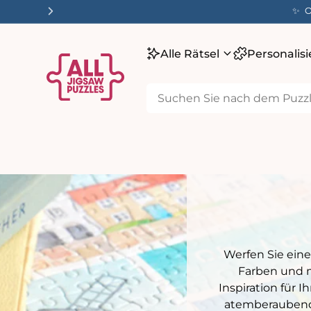
m
Willkommen bei All Jigsaw Puzzles – 🚚 
alt
Alle Rätsel
Personalis
Werfen Sie eine
Farben und m
Inspiration für 
atemberaubende