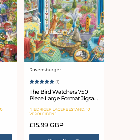
Ravensburger
Anbieter:
Sternen
Bewertung:
5.0 von 5 Sternen
(1)
The Bird Watchers 750
Piece Large Format Jigsaw
Puzzle
10
NIEDRIGER LAGERBESTAND: 10
VERBLEIBEND
Normaler
£15.99 GBP
Preis