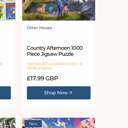
Otter House
Anbieter:
Sternen
Country Afternoon 1000
Piece Jigsaw Puzzle
10
NIEDRIGER LAGERBESTAND: 10
VERBLEIBEND
Normaler
£17.99 GBP
Preis
Shop Now
Neu