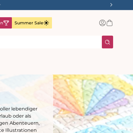
es Vereinigten Königreichs über 40 £.
Einloggen
Warenkorb
en
Summer Sale
oller lebendiger
laub oder als
tigen Abenteuern,
 Illustrationen