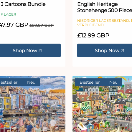
 J Cartoons Bundle
English Heritage
Stonehenge 500 Piec
F LAGER
Circular Jigsaw Puzzle
NIEDRIGER LAGERBESTAND: 
erkaufspreis
47.97 GBP
Normaler
£59.97 GBP
VERBLEIBEND
Preis
Normaler
£12.99 GBP
Preis
Shop Now
Shop Now
estseller
Neu
Bestseller
Neu