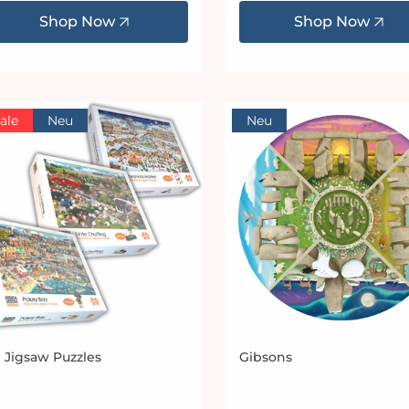
Shop Now
Shop Now
ale
Neu
Neu
l Jigsaw Puzzles
Gibsons
bieter:
Anbieter: