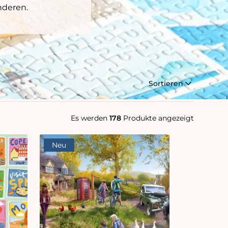
nderen.
Sortieren
Es werden
178
Produkte angezeigt
Neu