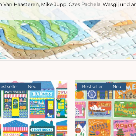
n Van Haasteren, Mike Jupp, Czes Pachela, Wasgij und a
estseller
Neu
Bestseller
Neu