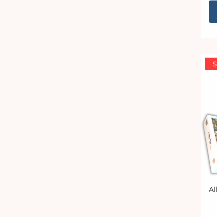
S
Al
An