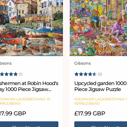
bsons
Gibsons
bieter:
Anbieter:
ewertung:
5.0 von 5 Sternen
Bewertung:
4.8 von 5 
(1)
(5)
ishermen at Robin Hood's
Upcycled garden 1000
ay 1000 Piece Jigsaw
Piece Jigsaw Puzzle
uzzle
EDRIGER LAGERBESTAND: 10
NIEDRIGER LAGERBESTAND: 
RBLEIBEND
VERBLEIBEND
ormaler
17.99 GBP
Normaler
£17.99 GBP
eis
Preis