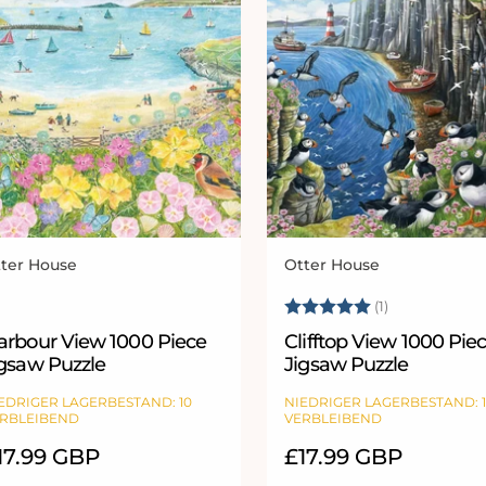
ter House
Otter House
bieter:
Anbieter:
Bewertung:
5.0 von 5 
(1)
arbour View 1000 Piece
Clifftop View 1000 Pie
igsaw Puzzle
Jigsaw Puzzle
EDRIGER LAGERBESTAND: 10
NIEDRIGER LAGERBESTAND: 
RBLEIBEND
VERBLEIBEND
ormaler
17.99 GBP
Normaler
£17.99 GBP
eis
Preis