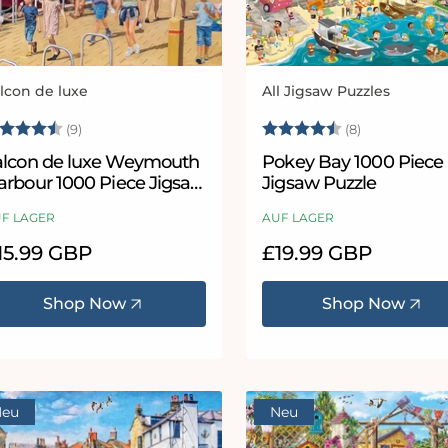
lcon de luxe
All Jigsaw Puzzles
bieter:
Anbieter:
ewertung:
4.9 von 5 Sternen
Bewertung:
4.8 von 5 
(9)
(8)
alcon de luxe Weymouth
Pokey Bay 1000 Piece
arbour 1000 Piece Jigsaw
Jigsaw Puzzle
uzzle
F LAGER
AUF LAGER
ormaler
15.99 GBP
Normaler
£19.99 GBP
eis
Preis
Shop Now
Shop Now
Neu
Neu