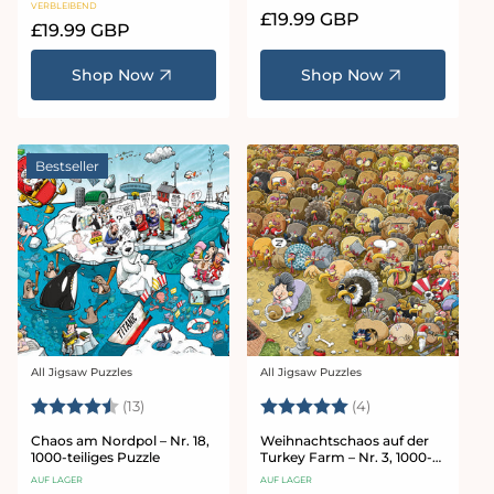
VERBLEIBEND
Normaler
£19.99 GBP
Normaler
£19.99 GBP
Preis
Preis
Shop Now
Shop Now
Bestseller
All Jigsaw Puzzles
All Jigsaw Puzzles
Anbieter:
Anbieter:
Bewertung:
4.8 von 5 Sternen
Bewertung:
5.0 von 5 Stern
(13)
(4)
Chaos am Nordpol – Nr. 18,
Weihnachtschaos auf der
1000-teiliges Puzzle
Turkey Farm – Nr. 3, 1000-
oder 500-teiliges Puzzle
AUF LAGER
AUF LAGER