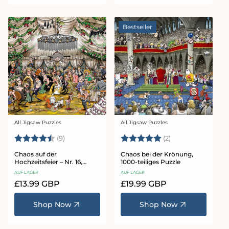
Bestseller
All Jigsaw Puzzles
All Jigsaw Puzzles
Anbieter:
Anbieter:
Bewertung:
4.9 von 5 Sternen
Bewertung:
5.0 von 5 Sterne
(9)
(2)
Chaos auf der
Chaos bei der Krönung,
Hochzeitsfeier – Nr. 16,
1000-teiliges Puzzle
1000- oder 500-teiliges
AUF LAGER
AUF LAGER
Puzzle
Normaler
£13.99 GBP
Normaler
£19.99 GBP
Preis
Preis
Shop Now
Shop Now