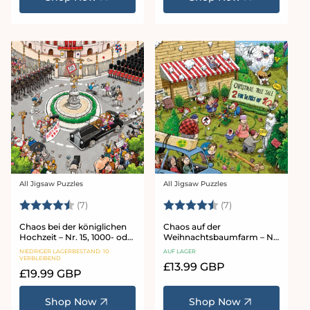
All Jigsaw Puzzles
All Jigsaw Puzzles
Anbieter:
Anbieter:
Bewertung:
4.9 von 5 Sternen
Bewertung:
4.7 von 5 Stern
(7)
(7)
Chaos bei der königlichen
Chaos auf der
Hochzeit – Nr. 15, 1000- oder
Weihnachtsbaumfarm – Nr.
500-teiliges Puzzle
10, 1000- oder 500-teiliges
NIEDRIGER LAGERBESTAND: 10
AUF LAGER
Puzzle
VERBLEIBEND
Normaler
£13.99 GBP
Normaler
£19.99 GBP
Preis
Preis
Shop Now
Shop Now