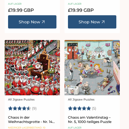
Nr. 23
20
AUF LAGER
AUF LAGER
Normaler
£19.99 GBP
Normaler
£19.99 GBP
Preis
Preis
Shop Now
Shop Now
All Jigsaw Puzzles
All Jigsaw Puzzles
Anbieter:
Anbieter:
Bewertung:
4.8 von 5 Sternen
Bewertung:
5.0 von 5 Sterne
(9)
(5)
Chaos in der
Chaos am Valentinstag –
Weihnachtsgrotte - Nr. 14
Nr. 5, 1000-teiliges Puzzle
1000 Weihnachtspuzzle
NIEDRIGER LAGERBESTAND: 10
AUF LAGER