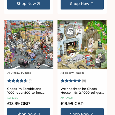
Shop Now
Shop Now
All Jigsaw Puzzles
All Jigsaw Puzzles
Anbieter:
Anbieter:
Bewertung:
4.9 von 5 Sternen
Bewertung:
5.0 von 5 Stern
(9)
(8)
Chaos im Zombieland
Weihnachten im Chaos
1000- oder 500-teiliges
House – Nr. 2, 1000-teiliges
Puzzle – Chaos Nr. 22
Puzzle
AUF LAGER
AUF LAGER
Normaler
£13.99 GBP
Normaler
£19.99 GBP
Preis
Preis
Shop Now
Shop Now