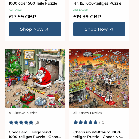
1000 oder 500 Teile Puzzle
Nr. 19, 1000-teiliges Puzzle
AUF LAGER
AUF LAGER
Normaler
£13.99 GBP
Normaler
£19.99 GBP
Preis
Preis
Shop Now
Shop Now
All Jigsaw Puzzles
All Jigsaw Puzzles
Anbieter:
Anbieter:
Bewertung:
5.0 von 5 Sternen
Bewertung:
5.0 von 5 Stern
(2)
(10)
Chaos am Heiligabend
Chaos im Weltraum 1000-
1000-teiliges Puzzle - Chaos
teiliges Puzzle - Chaos Nr.