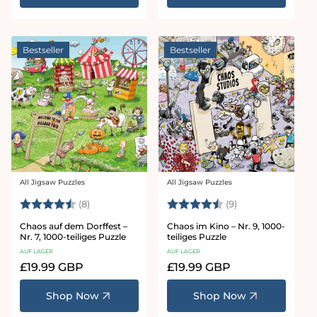
Bestseller
Bestseller
All Jigsaw Puzzles
All Jigsaw Puzzles
Anbieter:
Anbieter:
Bewertung:
4.8 von 5 Sternen
Bewertung:
4.9 von 5 Stern
(8)
(9)
Chaos auf dem Dorffest –
Chaos im Kino – Nr. 9, 1000-
Nr. 7, 1000-teiliges Puzzle
teiliges Puzzle
AUF LAGER
AUF LAGER
Normaler
£19.99 GBP
Normaler
£19.99 GBP
Preis
Preis
Shop Now
Shop Now