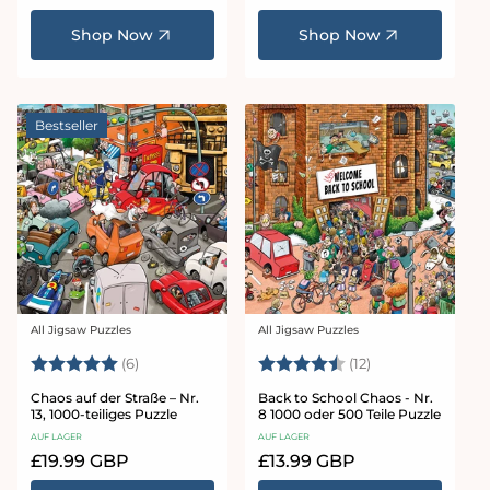
Preis
Preis
Shop Now
Shop Now
Bestseller
All Jigsaw Puzzles
All Jigsaw Puzzles
Anbieter:
Anbieter:
Bewertung:
5.0 von 5 Sternen
Bewertung:
4.8 von 5 Stern
(6)
(12)
Chaos auf der Straße – Nr.
Back to School Chaos - Nr.
13, 1000-teiliges Puzzle
8 1000 oder 500 Teile Puzzle
AUF LAGER
AUF LAGER
Normaler
£19.99 GBP
Normaler
£13.99 GBP
Preis
Preis