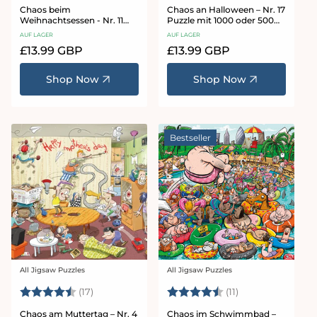
Chaos beim
Chaos an Halloween – Nr. 17
Weihnachtsessen - Nr. 11
Puzzle mit 1000 oder 500
1000 oder 500 Teile Puzzle
Teilen
AUF LAGER
AUF LAGER
Normaler
£13.99 GBP
Normaler
£13.99 GBP
Preis
Preis
Shop Now
Shop Now
Bestseller
All Jigsaw Puzzles
All Jigsaw Puzzles
Anbieter:
Anbieter:
Bewertung:
4.8 von 5 Sternen
Bewertung:
4.9 von 5 Stern
(17)
(11)
Chaos am Muttertag – Nr. 4
Chaos im Schwimmbad –