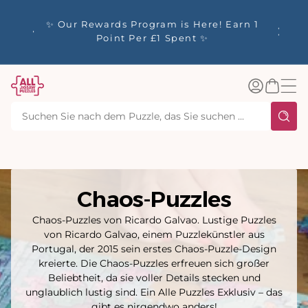
m
Willkommen bei All Jigsaw Puzzles – 🚚
alt
🎫 Go
Kostenlose Lieferung für alle
Augu
Bestellungen innerhalb des Vereinigten
Königreichs über 40 £.
Einloggen
Warenkorb
Chaos-Puzzles
Chaos-Puzzles von Ricardo Galvao. Lustige Puzzles
von Ricardo Galvao, einem Puzzlekünstler aus
Portugal, der 2015 sein erstes Chaos-Puzzle-Design
kreierte. Die Chaos-Puzzles erfreuen sich großer
Beliebtheit, da sie voller Details stecken und
unglaublich lustig sind. Ein Alle Puzzles Exklusiv – das
gibt es nirgendwo anders!