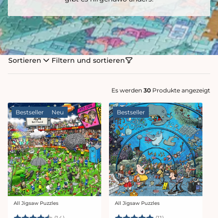
Sortieren
Filtern und sortieren
Es werden
30
Produkte angezeigt
Bestseller
Neu
Bestseller
All Jigsaw Puzzles
All Jigsaw Puzzles
Anbieter:
Anbieter:
Bewertung:
4.8 von 5 Sternen
Bewertung:
5.0 von 5 Stern