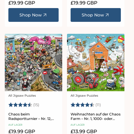
Normaler
£19.99 GBP
Normaler
£19.99 GBP
Preis
Preis
Shop Now
Shop Now
All Jigsaw Puzzles
All Jigsaw Puzzles
Anbieter:
Anbieter:
Bewertung:
4.9 von 5 Sternen
Bewertung:
4.8 von 5 Stern
(15)
(11)
Chaos beim
Weihnachten auf der Chaos
Radsportturnier – Nr. 12,
Farm – Nr. 1, 1000- oder
1000-Teile-Puzzle
500-teiliges Puzzle
AUF LAGER
AUF LAGER
Normaler
£19.99 GBP
Normaler
£13.99 GBP