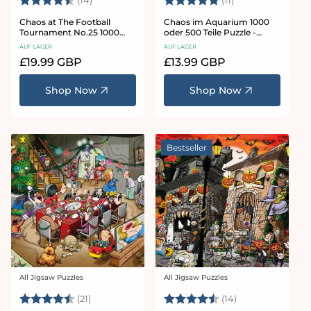
(14)
(11)
Chaos at The Football
Chaos im Aquarium 1000
Tournament No.25 1000
oder 500 Teile Puzzle -
Piece Jigsaw Puzzle
Chaos Nr. 21
AUF LAGER
AUF LAGER
Normaler
£19.99 GBP
Normaler
£13.99 GBP
Preis
Preis
Shop Now
Shop Now
Bestseller
All Jigsaw Puzzles
All Jigsaw Puzzles
Anbieter:
Anbieter:
Bewertung:
4.7 von 5 Sternen
Bewertung:
4.8 von 5 Ster
(21)
(14)