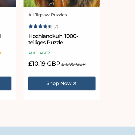
All Jigsaw Puzzles
Anbieter:
Sternen
Bewertung:
4.9 von 5 Sternen
(7)
l
Hochlandkuh, 1000-
teiliges Puzzle
10
AUF LAGER
Verkaufspreis
£10.19 GBP
Normaler
£16.99 GBP
Preis
Shop Now