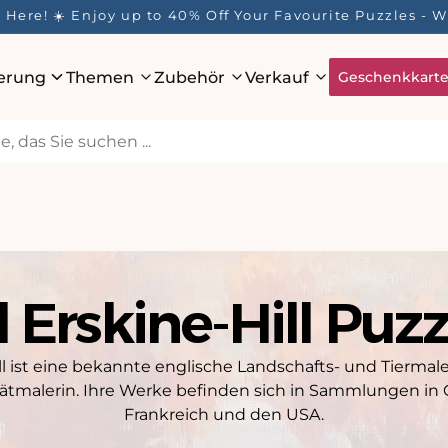
Here! ☀️ Enjoy up to 40% Off Your Favourite Puzzles - Wh
ierung
Themen
Zubehör
Verkauf
Geschenkkart
l Erskine-Hill Puz
ill ist eine bekannte englische Landschafts- und Tiermal
trätmalerin. Ihre Werke befinden sich in Sammlungen in 
Frankreich und den USA.