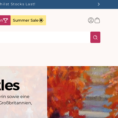
ilst Stocks Last!
Einloggen
Warenkorb
en
Summer Sale
zles
erin sowie eine
Großbritannien,