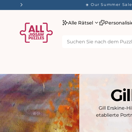
m
☀️ Our Summer Sale 
alt
Alle Rätsel
Personalis
Gil
Gill Erskine-H
etablierte Por