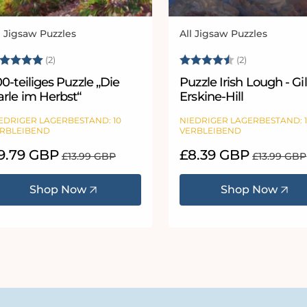
l Jigsaw Puzzles
All Jigsaw Puzzles
bieter:
Anbieter:
ewertung:
5.0 von 5 Sternen
Bewertung:
4.5 von 5 
(2)
(2)
0-teiliges Puzzle „Die
Puzzle Irish Lough - Gil
rle im Herbst“
Erskine-Hill
EDRIGER LAGERBESTAND: 10
NIEDRIGER LAGERBESTAND: 
RBLEIBEND
VERBLEIBEND
erkaufspreis
9.79 GBP
Normaler
Verkaufspreis
£8.39 GBP
Normaler
£13.99 GBP
£13.99 GBP
Preis
Preis
Shop Now
Shop Now