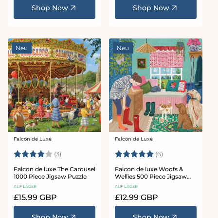
Shop Now
Shop Now
Neu
Neu
Falcon de Luxe
Falcon de Luxe
Anbieter:
Anbieter:
Bewertung:
4.0 von 5 Sternen
Bewertung:
5.0 von 5 Stern
(3)
(6)
Falcon de luxe The Carousel
Falcon de luxe Woofs &
1000 Piece Jigsaw Puzzle
Wellies 500 Piece Jigsaw
Puzzle
AUF LAGER
AUF LAGER
Normaler
£15.99 GBP
Normaler
£12.99 GBP
Preis
Preis
Shop Now
Shop Now