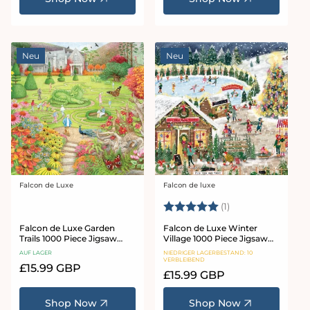
Neu
Neu
Falcon de Luxe
Falcon de luxe
Anbieter:
Anbieter:
Bewertung:
5.0 von 5 Sterne
(1)
Falcon de Luxe Garden
Falcon de Luxe Winter
Trails 1000 Piece Jigsaw
Village 1000 Piece Jigsaw
Puzzle
Puzzle
AUF LAGER
NIEDRIGER LAGERBESTAND: 10
VERBLEIBEND
Normaler
£15.99 GBP
Normaler
£15.99 GBP
Preis
Preis
Shop Now
Shop Now