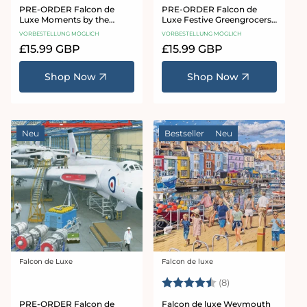
PRE-ORDER Falcon de
PRE-ORDER Falcon de
Luxe Moments by the
Luxe Festive Greengrocers
Water 1000 Piece Jigsaw
1000 Piece Jigsaw Puzzle
VORBESTELLUNG MÖGLICH
VORBESTELLUNG MÖGLICH
Puzzle
Normaler
£15.99 GBP
Normaler
£15.99 GBP
Preis
Preis
Shop Now
Shop Now
Neu
Bestseller
Neu
Falcon de Luxe
Falcon de luxe
Anbieter:
Anbieter:
Bewertung:
4.9 von 5 Stern
(8)
PRE-ORDER Falcon de
Falcon de luxe Weymouth