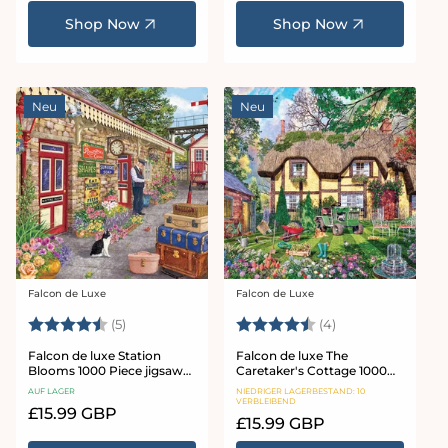
Preis
Shop Now
Shop Now
Neu
Neu
Falcon de Luxe
Falcon de Luxe
Anbieter:
Anbieter:
Bewertung:
4.4 von 5 Sternen
Bewertung:
4.8 von 5 Stern
(5)
(4)
Falcon de luxe Station
Falcon de luxe The
Blooms 1000 Piece jigsaw
Caretaker's Cottage 1000
Puzzle
Piece Jigsaw Puzzle
AUF LAGER
NIEDRIGER LAGERBESTAND: 10
VERBLEIBEND
Normaler
£15.99 GBP
Normaler
£15.99 GBP
Preis
Preis