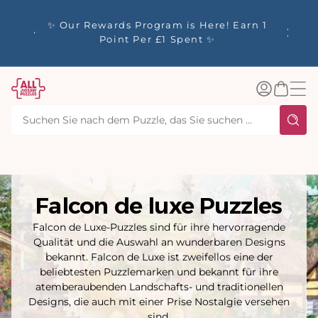
m
Willkommen bei All Jigsaw Puzzles – 🚚
alt
🎫 Go
Kostenlose Lieferung für alle
Augu
Bestellungen innerhalb des Vereinigten
Königreichs über 40 £.
Einloggen
Warenkorb
Falcon de luxe Puzzles
Falcon de Luxe-Puzzles sind für ihre hervorragende
Qualität und die Auswahl an wunderbaren Designs
bekannt. Falcon de Luxe ist zweifellos eine der
beliebtesten Puzzlemarken und bekannt für ihre
atemberaubenden Landschafts- und traditionellen
Designs, die auch mit einer Prise Nostalgie versehen
sind.