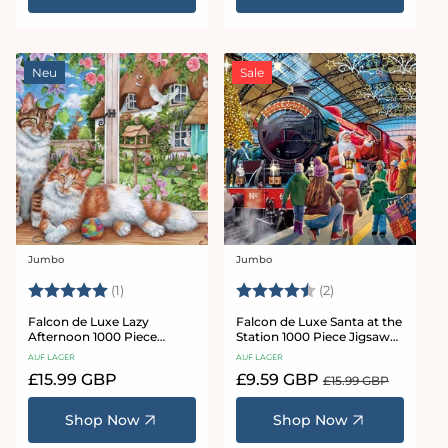
Neu
Sale
Jumbo
Jumbo
Anbieter:
Anbieter:
Bewertung:
5.0 von 5 Sternen
Bewertung:
4.5 von 5 Sterne
(1)
(2)
Falcon de Luxe Lazy
Falcon de Luxe Santa at the
Afternoon 1000 Piece
Station 1000 Piece Jigsaw
Jigsaw Puzzle
Puzzle
AUF LAGER
AUF LAGER
Normaler
£15.99 GBP
Verkaufspreis
£9.59 GBP
Normaler
£15.99 GBP
Preis
Preis
Shop Now
Shop Now