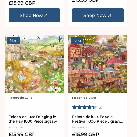
Normaler
£15.99 GBP
Preis
Preis
Shop Now
Shop Now
Neu
Neu
Falcon de Luxe
Falcon de Luxe
Anbieter:
Anbieter:
Bewertung:
4.7 von 5 Sterne
(3)
Falcon de luxe Bringing in
Falcon de luxe Foodie
the Hay 1000 Piece Jigsaw
Festival 1000 Piece Jigsaw
Puzzle
Puzzle
AUF LAGER
AUF LAGER
Normaler
£15.99 GBP
Normaler
£15.99 GBP