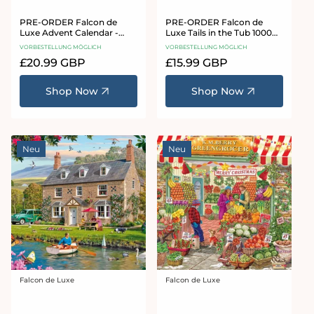
PRE-ORDER Falcon de
PRE-ORDER Falcon de
Luxe Advent Calendar -
Luxe Tails in the Tub 1000
Christmas Comes to Town
Piece Jigsaw Puzzle
VORBESTELLUNG MÖGLICH
VORBESTELLUNG MÖGLICH
Normaler
£20.99 GBP
Normaler
£15.99 GBP
Preis
Preis
Shop Now
Shop Now
Neu
Neu
Falcon de Luxe
Falcon de Luxe
Anbieter:
Anbieter: