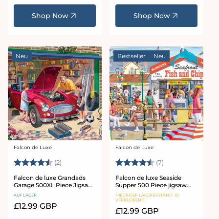
Preis
Preis
Shop Now
Shop Now
Neu
Bestseller
Neu
Falcon de Luxe
Falcon de Luxe
Anbieter:
Anbieter:
Bewertung:
4.5 von 5 Sternen
Bewertung:
4.7 von 5 Stern
(2)
(7)
Falcon de luxe Grandads
Falcon de luxe Seaside
Garage 500XL Piece Jigsaw
Supper 500 Piece jigsaw
Puzzle
Puzzle
AUF LAGER
NIEDRIGER LAGERBESTAND: 10
VERBLEIBEND
Normaler
£12.99 GBP
Normaler
£12.99 GBP
Preis