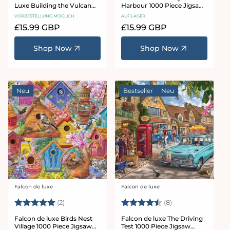
Luxe Building the Vulcan
Harbour 1000 Piece Jigsaw
1000 Piece Jigsaw Puzzle
Puzzle
VORBESTELLUNG MÖGLICH
AUF LAGER
Normaler
£15.99 GBP
Normaler
£15.99 GBP
Preis
Preis
Shop Now
Shop Now
Neu
Bestseller
Neu
Falcon de luxe
Falcon de luxe
Anbieter:
Anbieter:
Bewertung:
5.0 von 5 Sternen
Bewertung:
4.8 von 5 Stern
(2)
(8)
Falcon de luxe Birds Nest
Falcon de luxe The Driving
Village 1000 Piece Jigsaw
Test 1000 Piece Jigsaw