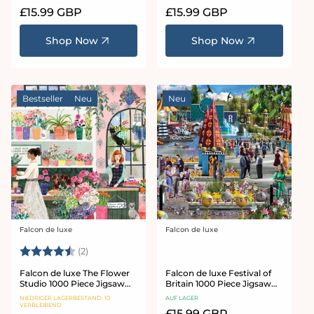
Normaler
£15.99 GBP
Normaler
£15.99 GBP
Preis
Preis
Shop Now
Shop Now
Bestseller
Neu
Neu
Falcon de luxe
Falcon de luxe
Anbieter:
Anbieter:
Bewertung:
4.5 von 5 Sternen
(2)
Falcon de luxe The Flower
Falcon de luxe Festival of
Studio 1000 Piece Jigsaw
Britain 1000 Piece Jigsaw
Puzzle
Puzzle
NIEDRIGER LAGERBESTAND: 10
AUF LAGER
VERBLEIBEND
Normaler
£15.99 GBP