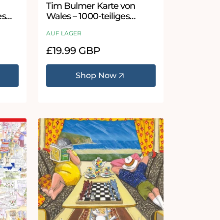
Tim Bulmer Karte von
es
Wales – 1000-teiliges
Puzzle
AUF LAGER
Normaler
£19.99 GBP
Preis
Shop Now