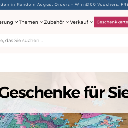
Here! ☀️ Enjoy up to 40% Off Your Favourite Puzzles - Wh
ierung
Themen
Zubehör
Verkauf
Geschenkkart
Geschenke für Si