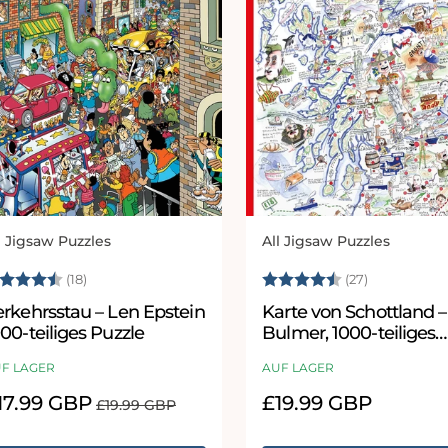
l Jigsaw Puzzles
All Jigsaw Puzzles
bieter:
Anbieter:
ewertung:
4.6 von 5 Sternen
Bewertung:
4.8 von 5
(18)
(27)
erkehrsstau – Len Epstein
Karte von Schottland 
00-teiliges Puzzle
Bulmer, 1000-teiliges
Puzzle
F LAGER
AUF LAGER
erkaufspreis
17.99 GBP
Normaler
Normaler
£19.99 GBP
£19.99 GBP
Preis
Preis