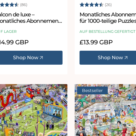
ewertung:
4.8 von 5 Sternen
Bewertung:
4.8 von 5
(86)
(26)
lcon de luxe –
Monatliches Abonne
onatliches Abonnement
für 1000-teilige Puzzle
r 1000-teilige Puzzles
F LAGER
AUF BESTELLUNG GEFERTIGT
ormaler
14.99 GBP
Normaler
£13.99 GBP
eis
Preis
Shop Now
Shop Now
Bestseller