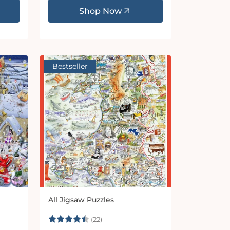
Shop Now
Bestseller
All Jigsaw Puzzles
Anbieter:
 Sternen
Bewertung:
4.9 von 5 Sternen
(22)