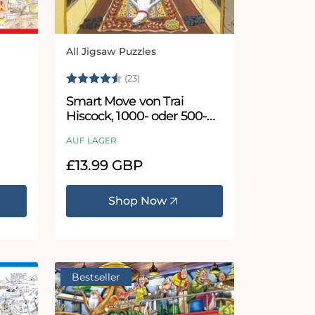
All Jigsaw Puzzles
Anbieter:
Sternen
Bewertung:
4.8 von 5 Sternen
(23)
Smart Move von Trai
Hiscock, 1000- oder 500-
teiliges Puzzle
AUF LAGER
Normaler
£13.99 GBP
Preis
Shop Now
Bestseller