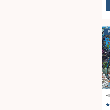
B
Al
An
B