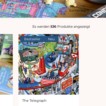
Sortieren
Es werden
536
Produkte angezeigt
Bestseller
Neu
The Telegraph
Anbieter: