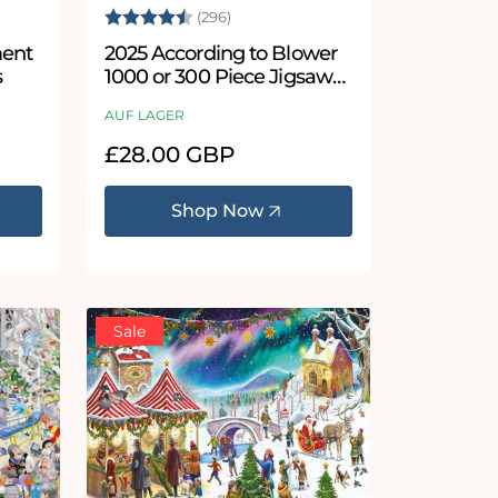
 Sternen
Bewertung:
4.7 von 5 Sternen
(296)
ment
2025 According to Blower
s
1000 or 300 Piece Jigsaw
Puzzle
AUF LAGER
Normaler
£28.00 GBP
Preis
Shop Now
Sale