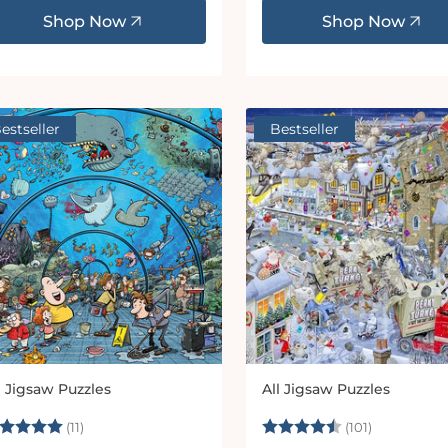
Shop Now
Shop Now
estseller
Bestseller
l Jigsaw Puzzles
All Jigsaw Puzzles
bieter:
Anbieter:
ewertung:
5.0 von 5 Sternen
Bewertung:
4.5 von 5
(11)
(101)