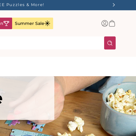
ilst Stocks Last!
Einloggen
Warenkorb
en
Summer Sale
e