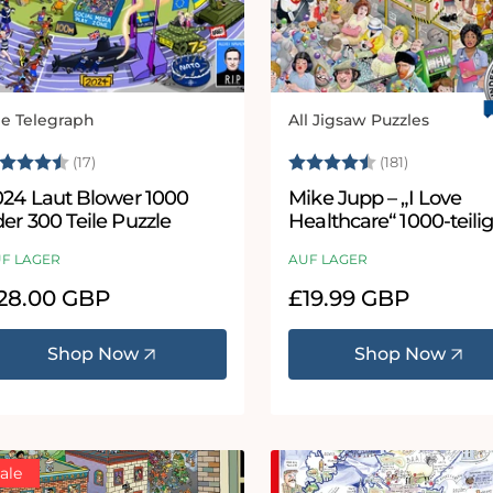
e Telegraph
All Jigsaw Puzzles
bieter:
Anbieter:
ewertung:
4.6 von 5 Sternen
Bewertung:
4.8 von 5
(17)
(181)
024 Laut Blower 1000
Mike Jupp – „I Love
er 300 Teile Puzzle
Healthcare“ 1000-teili
Puzzle
F LAGER
AUF LAGER
ormaler
28.00 GBP
Normaler
£19.99 GBP
eis
Preis
Shop Now
Shop Now
ale