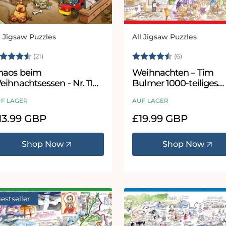
l Jigsaw Puzzles
All Jigsaw Puzzles
bieter:
Anbieter:
ewertung:
4.7 von 5 Sternen
Bewertung:
4.8 von 5 
(21)
(6)
haos beim
Weihnachten – Tim
ihnachtsessen - Nr. 11
Bulmer 1000-teiliges
00 oder 500 Teile Puzzle
Puzzle
F LAGER
AUF LAGER
ormaler
13.99 GBP
Normaler
£19.99 GBP
eis
Preis
Shop Now
Shop Now
estseller