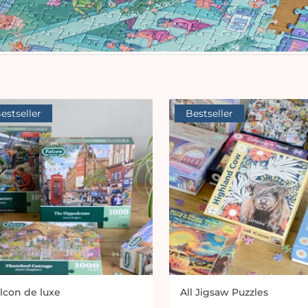
estseller
Bestseller
lcon de luxe
All Jigsaw Puzzles
bieter:
Anbieter: