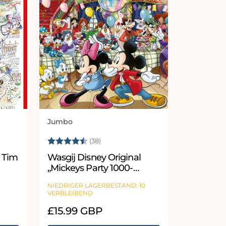
Jumbo
Anbieter:
 Sternen
Bewertung:
4.9 von 5 Sternen
(38)
– Tim
Wasgij Disney Original
„Mickeys Party 1000-
teiliges Puzzle“
NIEDRIGER LAGERBESTAND: 10
VERBLEIBEND
Normaler
£15.99 GBP
Preis