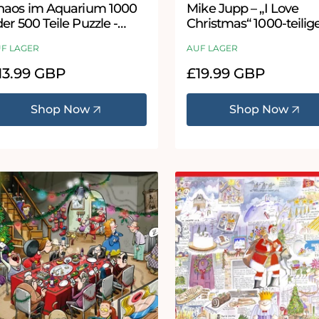
haos im Aquarium 1000
Mike Jupp – „I Love
er 500 Teile Puzzle -
Christmas“ 1000-teilig
aos Nr. 21
Puzzle
F LAGER
AUF LAGER
ormaler
13.99 GBP
Normaler
£19.99 GBP
eis
Preis
Shop Now
Shop Now