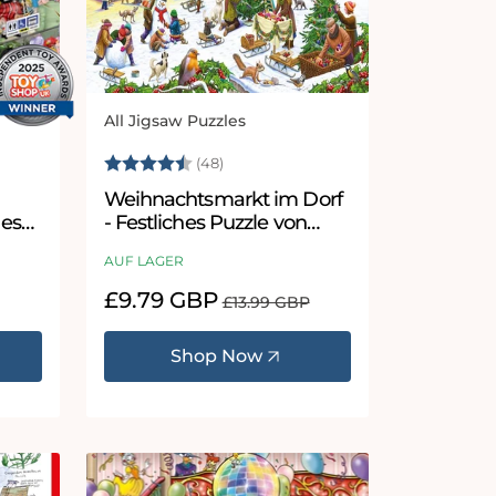
All Jigsaw Puzzles
Anbieter:
 Sternen
Bewertung:
4.8 von 5 Sternen
(48)
Weihnachtsmarkt im Dorf
ges
- Festliches Puzzle von
Rudolf Farkas
AUF LAGER
Verkaufspreis
£9.79 GBP
Normaler
£13.99 GBP
Preis
Shop Now