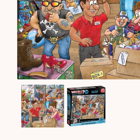
Medien
1
in
Modal
öffnen