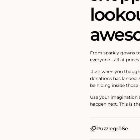
lookou
aweso
From sparkly gowns to 
everyone - all at prices
Just when you thought 
donations has landed,
be hiding inside those
Use your imagination a
happen next. This is th
Puzzlegröße