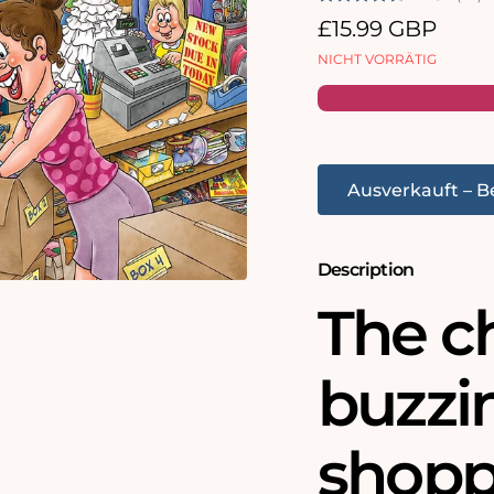
Normaler
£15.99 GBP
Preis
NICHT VORRÄTIG
Ausverkauft – B
Description
The ch
buzzi
shopp