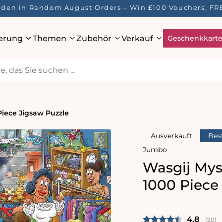
idden in Random August Orders – Win £100 Vouchers, FR
ierung
Themen
Zubehör
Verkauf
Geschenkkart
Piece Jigsaw Puzzle
Ausverkauft
Best
Jumbo
Wasgij Mys
1000 Piece
Durchsc
4.8
(
abge
20
)