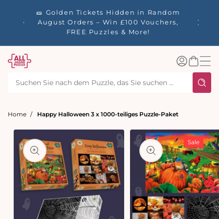
m
s – 🚚
alt
🎫 Golden Tickets Hidden in Random
☀️ Our
e
August Orders – Win £100 Vouchers,
40% Of
inigten
FREE Puzzles & More!
Einloggen
Warenkorb
Home
Happy Halloween 3 x 1000-teiliges Puzzle-Paket
ormationen
Sale