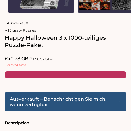
Medien
Medien
1
2
Ausverkauft
in
in
Modal
Modal
All Jigsaw Puzzles
öffnen
öffnen
Happy Halloween 3 x 1000-teiliges
Puzzle-Paket
Verkaufspreis
£40.78 GBP
Normaler
£50.97 GBP
Preis
NICHT VORRÄTIG
Ausverkauft – Benachrichtigen Sie mich,
wenn verfügbar
Description