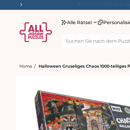
m
☀️ Our Summer Sale 
alt
Alle Rätsel
Personalis
Home
Halloween Gruseliges Chaos 1000-teiliges 
oduktinformationen
ringen