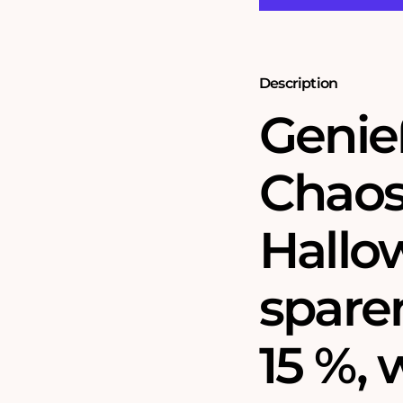
teiliges
teiliges
Puzzle-
Puzzle-
Paket
Paket
Description
Genie
Chaos
Hallo
sparen
15 %, 