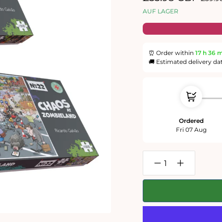
Preis
AUF LAGER
⏰ Order within
17 h
36 
🚚 Estimated delivery da
Ordered
Fri 07 Aug
Verringere
Erhöhe
die
die
Menge
Menge
für
für
Halloween
Halloween
Gruseliges
Gruseliges
Chaos
Chaos
1000-
1000-