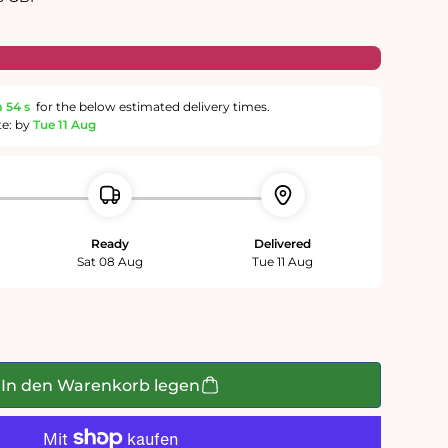
m
53 s
for the below estimated delivery times.
te: by
Tue 11 Aug
Ready
Delivered
Sat 08 Aug
Tue 11 Aug
In den Warenkorb legen