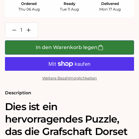
Ordered
Ready
Delivered
Thu 06 Aug
Tue 11 Aug
Mon 17 Aug
Verringere
Erhöhe
die
die
Menge
Menge
für
für
In den Warenkorb legen
Historische
Historische
Karte
Karte
von
von
Dorset,
Dorset,
1000-
1000-
teiliges
teiliges
Weitere Bezahlmöglichkeiten
Puzzle
Puzzle
(1610)
(1610)
Description
Dies ist ein
hervorragendes Puzzle,
das die Grafschaft Dorset