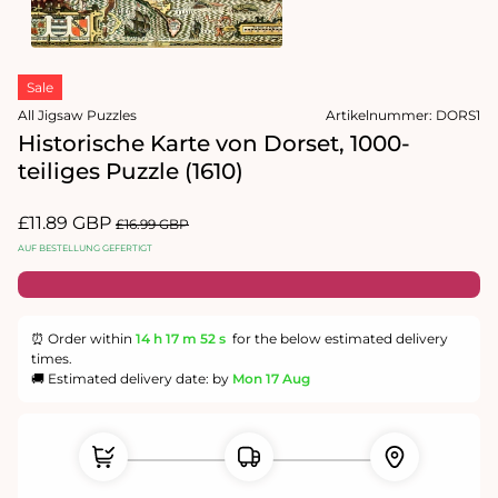
1
in
Modal
Medien
öffnen
2
Sale
in
Modal
All Jigsaw Puzzles
Artikelnummer:
DORS1
öffnen
Historische Karte von Dorset, 1000-
teiliges Puzzle (1610)
Verkaufspreis
£11.89 GBP
Normaler
£16.99 GBP
Preis
AUF BESTELLUNG GEFERTIGT
⏰ Order within
14 h
17 m
51 s
for the below estimated delivery
times.
🚚 Estimated delivery date: by
Mon 17 Aug