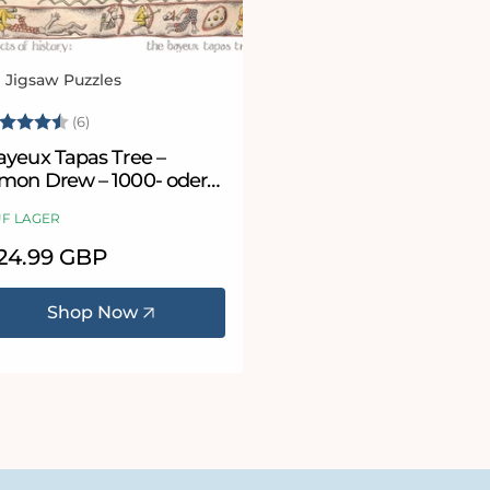
l Jigsaw Puzzles
bieter:
ewertung:
4.5 von 5 Sternen
(6)
ayeux Tapas Tree –
imon Drew – 1000- oder
0-teiliges Puzzle
F LAGER
ormaler
24.99 GBP
eis
Shop Now