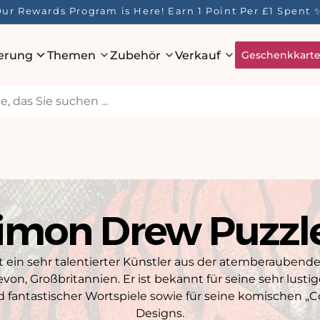
ur Rewards Program is Here! Earn 1 Point Per £1 Spent 
ierung
Themen
Zubehör
Verkauf
Geschenkkart
imon Drew Puzzl
t ein sehr talentierter Künstler aus der atemberaubend
von, Großbritannien. Er ist bekannt für seine sehr lust
nd fantastischer Wortspiele sowie für seine komischen „
Designs.