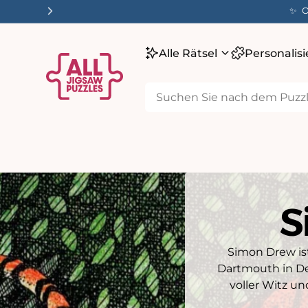
m
✨ O
alt
Alle Rätsel
Personalis
S
Simon Drew is
Dartmouth in De
voller Witz u