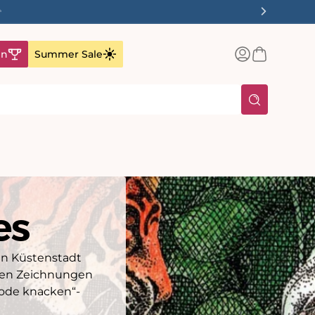
✨
Einloggen
Warenkorb
en
Summer Sale
es
en Küstenstadt
igen Zeichnungen
Code knacken“-