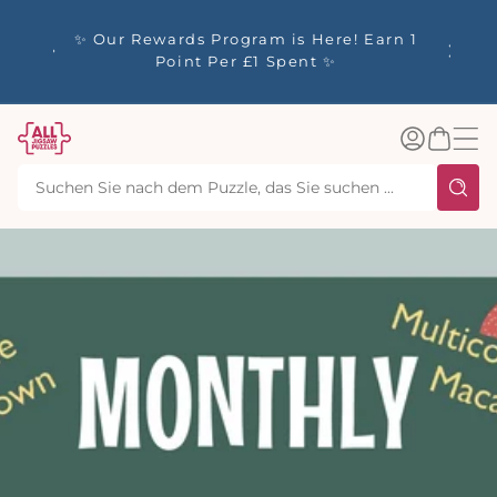
m
alt
y up to
✨ Our Rewards Program is Here! Earn 1
 Whilst
Point Per £1 Spent ✨
Einloggen
Warenkorb