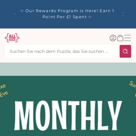
m
alt
y up to
✨ Our Rewards Program is Here! Earn 1
 Whilst
Point Per £1 Spent ✨
Einloggen
Warenkorb