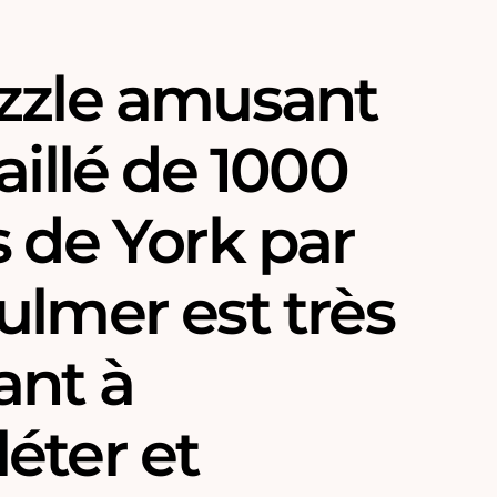
zzle amusant
aillé de 1000
 de York par
ulmer est très
nt à
éter et