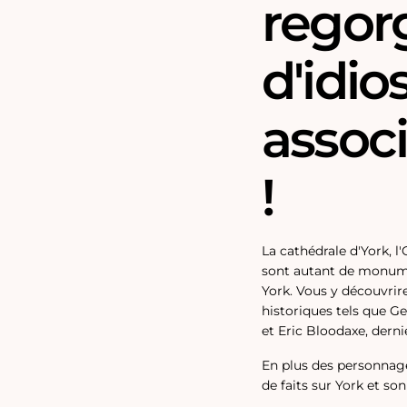
regor
d'idio
associ
!
La cathédrale d'York, l
sont autant de monume
York. Vous y découvrir
historiques tels que G
et Eric Bloodaxe, derni
En plus des personnage
de faits sur York et son