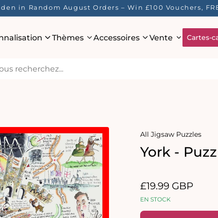
idden in Random August Orders – Win £100 Vouchers, FR
nnalisation
Thèmes
Accessoires
Vente
Cartes-c
All Jigsaw Puzzles
York - Puz
Prix
£19.99 GBP
habituel
EN STOCK