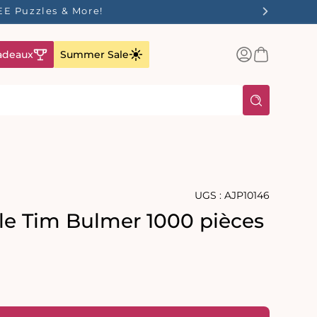
EE Puzzles & More!
Connexion
Panier
adeaux
Summer Sale
UGS :
AJP10146
zle Tim Bulmer 1000 pièces