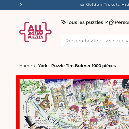
ser
🎫 Golden Tickets H
tenu
Tous les puzzles
Perso
Home
York - Puzzle Tim Bulmer 1000 pièces
Passer aux
informations
produits