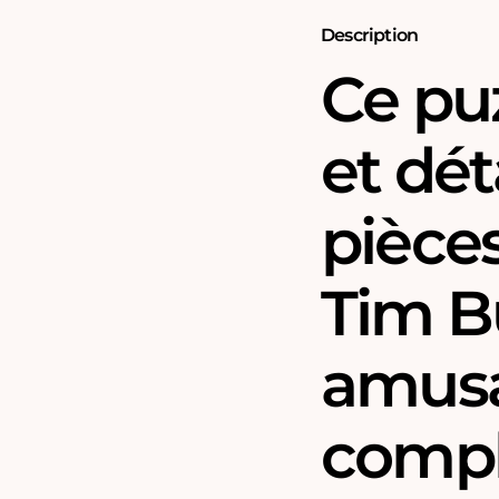
Description
Ce pu
et dét
pièces
Tim B
amusa
compl