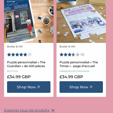
Butler & Hill
Butler & Hill
Fournisseur :
Fournisseur :
Note:
5.0 sur 5 étoiles
Note:
3.5 sur 5 étoiles
(1)
(6)
Puzzle personnalisé « The
Puzzle personnalisé « The
Guardian » de 400 pièces
Times » : page d'accueil
EN STOCK
FABRIQUÉ SUR COMMANDE
Prix
£34.99 GBP
Prix
£34.99 GBP
habituel
habituel
Shop Now
Shop Now
Explorez tous les produits