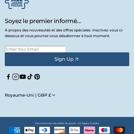
Soyez le premier informé...
À propos des nouveautés et des offres spéciales. Inscrivez-vous ci-
dessous et vous pourrez vous désabonner à tout moment.
Sign Up
Facebook
Instagram
YouTube
TikTok
Pinterest
Royaume-Uni | GBP £
Découvrez les merveilles du puzzle • All Jigsaw Puzzles
Moyens
de
paiement