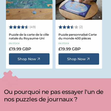
Note:
4.5 sur 5 étoiles
Note:
3.5 sur 5 étoiles
(49)
(2)
Puzzle de la carte de la ville
Puzzle personnalisé Carte
natale du Royaume-Uni
du monde 400 pièces
EN STOCK
EN STOCK
Prix
£19.99 GBP
Prix
£19.99 GBP
habituel
habituel
Shop Now
Shop Now
Ou pourquoi ne pas essayer l'un de
nos puzzles de journaux ?