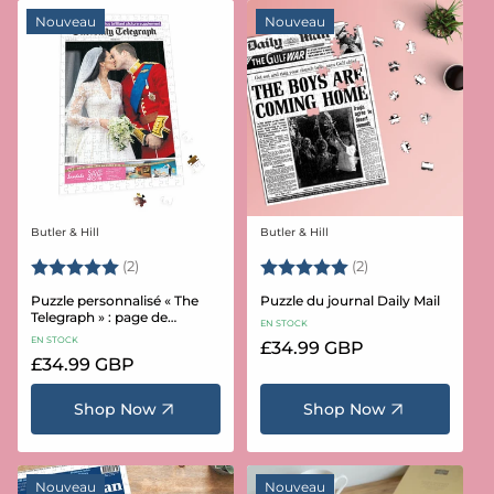
Nouveau
Nouveau
Butler & Hill
Butler & Hill
Fournisseur :
Fournisseur :
Note:
5.0 sur 5 étoiles
Note:
5.0 sur 5 étoiles
(2)
(2)
Puzzle personnalisé « The
Puzzle du journal Daily Mail
Telegraph » : page de
EN STOCK
couverture, 400 pièces
EN STOCK
Prix
£34.99 GBP
Prix
£34.99 GBP
habituel
habituel
Shop Now
Shop Now
Nouveau
Nouveau