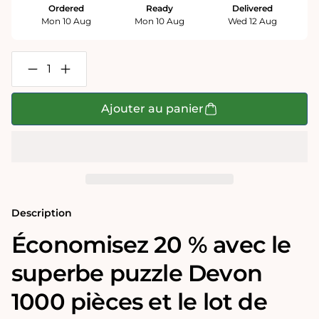
Ordered
Ready
Delivered
Mon 10 Aug
Mon 10 Aug
Wed 12 Aug
Réduire
Augmenter
la
la
quantité
quantité
de
de
Ajouter au panier
Coffret
Coffret
cadeau
cadeau
puzzle
puzzle
et
et
torchon
torchon
de
de
Tim
Tim
Bulmer
Bulmer
Description
Économisez 20 % avec le
superbe puzzle Devon
1000 pièces et le lot de