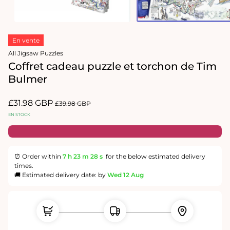
Ouvrir
Ouvrir
le
le
En vente
média
média
1
2
All Jigsaw Puzzles
dans
dans
Coffret cadeau puzzle et torchon de Tim
une
une
fenêtre
fenêtre
Bulmer
modale
modale
Prix
£31.98 GBP
Prix
£39.98 GBP
promotionnel
habituel
EN STOCK
⏰ Order within
7 h
23 m
28 s
for the below estimated delivery
times.
🚚 Estimated delivery date: by
Wed 12 Aug