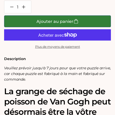
Réduire
Augmenter
la
la
quantité
quantité
de
de
Ajouter au panier
Puzzle
Puzzle
en
en
bois
bois
de
de
300
300
pièces
pièces
Plus de moyens de paiement
« La
« La
grange
grange
de
de
Description
séchage
séchage
du
du
Veuillez prévoir jusqu'à 7 jours pour que votre puzzle arrive,
poisson »
poisson »
car chaque puzzle est fabriqué à la main et fabriqué sur
de
de
Van
Van
commande.
Gogh
Gogh
La grange de séchage de
poisson de Van Gogh peut
désormais être la vôtre