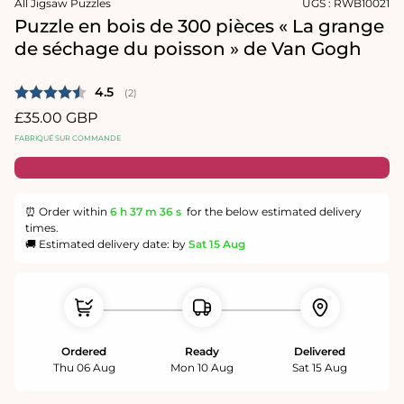
All Jigsaw Puzzles
UGS :
RWB10021
média
1
Puzzle en bois de 300 pièces « La grange
dans
de séchage du poisson » de Van Gogh
une
fenêtre
modale
Note moyenne:
4.5
(
votes:
2
)
Prix
£35.00 GBP
habituel
FABRIQUÉ SUR COMMANDE
⏰ Order within
6 h
37 m
36 s
for the below estimated delivery
times.
🚚 Estimated delivery date: by
Sat 15 Aug
Ordered
Ready
Delivered
Thu 06 Aug
Mon 10 Aug
Sat 15 Aug