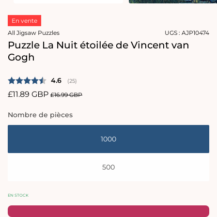
le
Ouvrir
média
le
En vente
2
média
dans
1
All Jigsaw Puzzles
UGS :
AJP10474
une
dans
Puzzle La Nuit étoilée de Vincent van
fenêtre
une
modale
fenêtre
Gogh
modale
Note moyenne:
4.6
(
votes:
25
)
Prix
£11.89 GBP
Prix
£16.99 GBP
promotionnel
habituel
Nombre de pièces
1000
500
EN STOCK