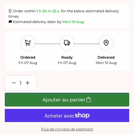
⏰ Order within
1 h
30 m
25 s
for the below estimated delivery
times.
🚚 Estimated delivery date: by
Mon 10 Aug
Ordered
Ready
Delivered
Fri 07 Aug
Fri 07 Aug
Mon 10 Aug
Réduire
Augmenter
la
la
quantité
quantité
de
de
Ajouter au panier
Puzzle
Puzzle
La
La
Nuit
Nuit
étoilée
étoilée
de
de
Vincent
Vincent
Plus de moyens de paiement
van
van