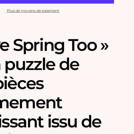
Plus de moyens de paiement
ve Spring Too »
 puzzle de
pièces
êmement
issant issu de