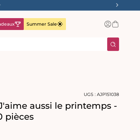
✨
Connexion
Panier
adeaux
Summer Sale
UGS :
AJP151038
'aime aussi le printemps -
0 pièces