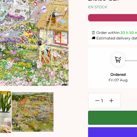
habituel
EN STOCK
⏰ Order within
20 h
50 
🚚 Estimated delivery da
Ordered
Fri 07 Aug
Réduire
Augmenter
la
la
quantité
quantité
de
de
Mike
Mike
Jupp
Jupp
J&#39;aime
J&#39;aime
aussi
aussi