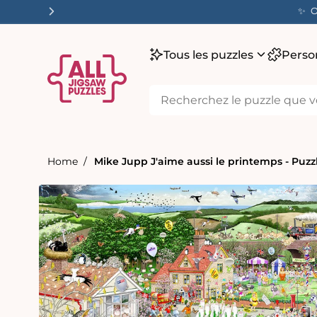
ser
✨ O
tenu
Tous les puzzles
Perso
Home
Mike Jupp J'aime aussi le printemps - Puzz
Passer aux
informations
produits