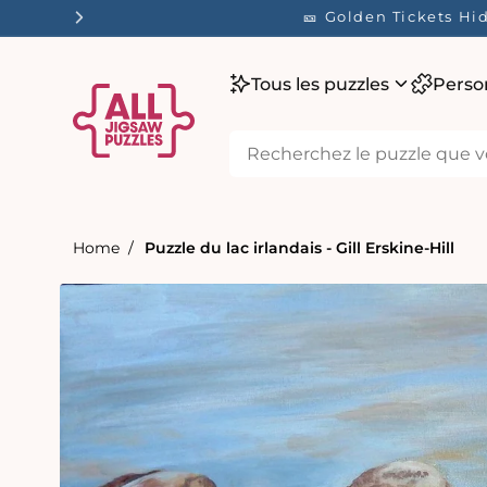
ser
🎫 Golden Tickets H
tenu
Tous les puzzles
Perso
Home
Puzzle du lac irlandais - Gill Erskine-Hill
Passer aux
informations
produits