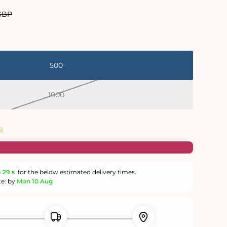
 GBP
el
500
1000
Variante
épuisée
ou
indisponible
)
m
28 s
for the below estimated delivery times.
te: by
Mon 10 Aug