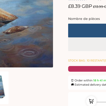
Prix
£8.39 GBP
Prix
£13.99
promotionnel
habitu
Nombre de pièces
STOCK BAS : 10 RESTANT(S
⏰ Order within
18 h
41 
🚚 Estimated delivery da