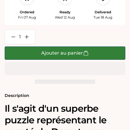
Ordered
Ready
Delivered
Fri 07 Aug
Wed 12 Aug
Tue 18 Aug
Réduire
Augmenter
la
la
quantité
quantité
de
de
Ajouter au panier
Puzzle
Puzzle
1000
1000
pièces
pièces
Carte
Carte
historique
historique
du
du
Dorset
Dorset
(1610)
(1610)
Description
Il s'agit d'un superbe
puzzle représentant le