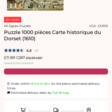
le
média
1
Ouvrir
dans
le
une
En vente
média
fenêtre
2
All Jigsaw Puzzles
UGS :
DORS1
modale
dans
Puzzle 1000 pièces Carte historique du
une
fenêtre
Dorset (1610)
modale
Note moyenne:
4.5
(
votes:
4
)
Prix
£11.89 GBP
Prix
£16.99 GBP
promotionnel
habituel
FABRIQUÉ SUR COMMANDE
⏰ Order within
16 h
6 m
35 s
for the below estimated delivery
times.
🚚 Estimated delivery date: by
Tue 18 Aug