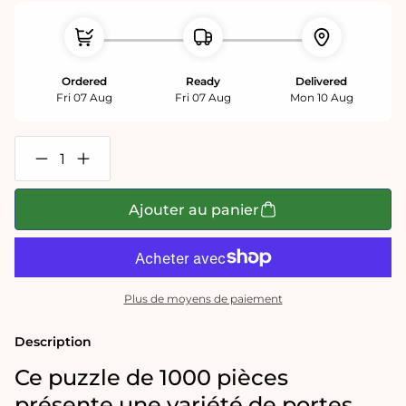
Ordered
Ready
Delivered
Fri 07 Aug
Fri 07 Aug
Mon 10 Aug
Réduire
Augmenter
la
la
quantité
quantité
de
de
Ajouter au panier
Puzzle
Puzzle
Portes
Portes
1000
1000
pièces
pièces
Plus de moyens de paiement
Description
Ce puzzle de 1000 pièces
présente une variété de portes