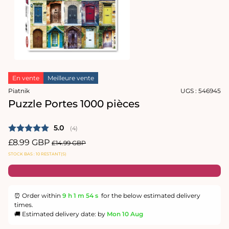
Ouvrir
le
En vente
Meilleure vente
média
1
Piatnik
UGS :
546945
dans
Puzzle Portes 1000 pièces
une
fenêtre
modale
Note moyenne:
5.0
(
votes:
4
)
Prix
£8.99 GBP
Prix
£14.99 GBP
promotionnel
habituel
STOCK BAS : 10 RESTANT(S)
⏰ Order within
9 h
1 m
53 s
for the below estimated delivery
times.
🚚 Estimated delivery date: by
Mon 10 Aug