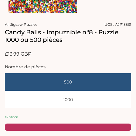
le
média
1
Ouvrir
dans
le
une
All Jigsaw Puzzles
UGS :
AJP13531
média
fenêtre
2
Candy Balls - Impuzzible n°8 - Puzzle
modale
dans
1000 ou 500 pièces
une
fenêtre
modale
Prix
£13.99 GBP
habituel
Nombre de pièces
500
1000
EN STOCK