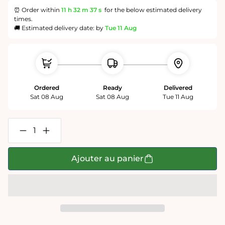
⏰ Order within
11 h
32 m
36 s
for the below estimated delivery
times.
🚚 Estimated delivery date: by
Tue 11 Aug
Ordered
Ready
Delivered
Sat 08 Aug
Sat 08 Aug
Tue 11 Aug
Réduire
Augmenter
la
la
quantité
quantité
de
de
Ajouter au panier
Candy
Candy
Balls
Balls
-
-
Impuzzible
Impuzzible
n°8
n°8
-
-
Puzzle
Puzzle
1000
1000