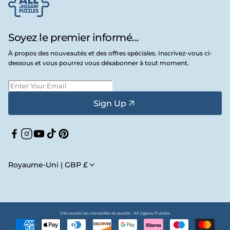
Soyez le premier informé...
À propos des nouveautés et des offres spéciales. Inscrivez-vous ci-
dessous et vous pourrez vous désabonner à tout moment.
Sign Up
Facebook
Instagram
YouTube
TikTok
Pinterest
Royaume-Uni | GBP £
Découvrez les merveilles du puzzle • All Jigsaw Puzzles
Moyens
de
paiement