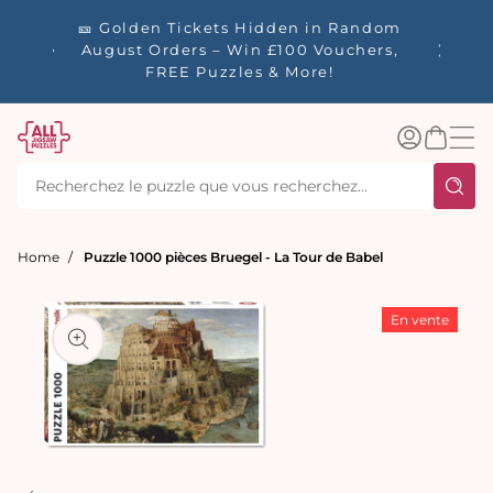
ser
es - 🚚
🎫 Golden Tickets Hidden in Random
☀️ Our S
tenu
les
August Orders – Win £100 Vouchers,
40% Off
plus de
FREE Puzzles & More!
Connexion
Panier
Home
Puzzle 1000 pièces Bruegel - La Tour de Babel
aux
tions
s
En vente
Ouvrir
le