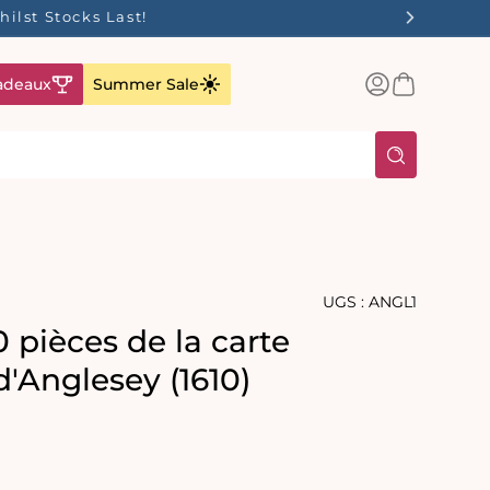
ilst Stocks Last!
Connexion
Panier
adeaux
Summer Sale
UGS :
ANGL1
 pièces de la carte
d'Anglesey (1610)
yenne:
s: