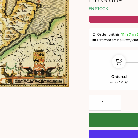
£16.99 GBP
habituel
EN STOCK
⏰ Order within
11 h
7 m
🚚 Estimated delivery da
Ordered
Fri 07 Aug
Réduire
Augmenter
la
la
quantité
quantité
de
de
Puzzle
Puzzle
1000
1000
pièces
pièces