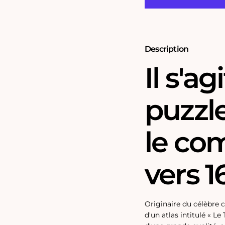
de
de
la
la
carte
carte
historique
historique
d&#39;Anglesey
d&#39;Angle
(1610)
(1610)
Description
Il s'a
puzzl
le co
vers 1
Originaire du célèbre c
d'un atlas intitulé « L