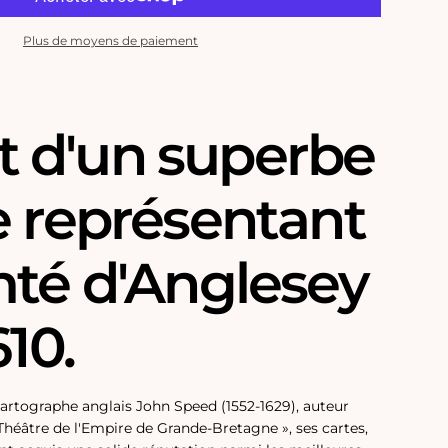
Plus de moyens de paiement
sey
git d'un superbe
e représentant
mté d'Anglesey
610.
artographe anglais John Speed ​​(1552-1629), auteur
e Théâtre de l'Empire de Grande-Bretagne », ses cartes,