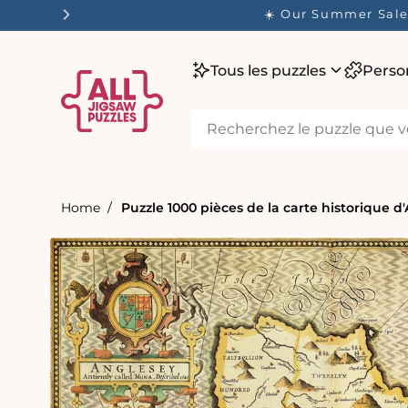
ser
☀️ Our Summer Sale 
tenu
Tous les puzzles
Perso
Home
Puzzle 1000 pièces de la carte historique d'
Passer aux
informations
produits