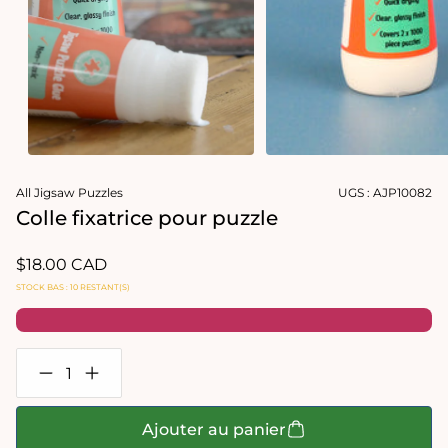
dans
une
fenêtre
modale
Ouvrir
le
All Jigsaw Puzzles
UGS :
AJP10082
média
1
Colle fixatrice pour puzzle
dans
une
fenêtre
Prix
$18.00 CAD
modale
habituel
STOCK BAS : 10 RESTANT(S)
Réduire
Augmenter
la
la
quantité
quantité
de
de
Ajouter au panier
Colle
Colle