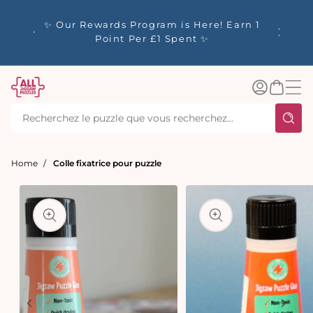
ser
y up to
tenu
✨ Our Rewards Program is Here! Earn 1
 Whilst
Point Per £1 Spent ✨
Connexion
Panier
Home
Colle fixatrice pour puzzle
aux
tions
s
Ouvrir
le
média
2