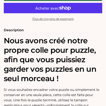
fixatrice
fixatrice
pour
pour
puzzle
puzzle
Plus de moyens de paiement
Description
Nous avons créé notre
propre colle pour puzzle,
afin que vous puissiez
garder vos puzzles en un
seul morceau !
Si vous souhaitez encadrer votre puzzle ou simplement le
conserver en une seule pièce, cette colle est faite pour
vous. Une fois le puzzle terminé, utilisez le tampon
applicateur pour répartir uniformément la colle sur