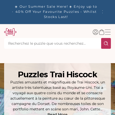
ser
es - 🚚
☀️ Our Summer Sale Here! ☀️ Enjoy up to
tenu
les
✨ Our R
40% Off Your Favourite Puzzles - Whilst
plus de
Stocks Last!
Connexion
Panier
Puzzles Trai Hiscock
Puzzles amusants et magnifiques de Trai Hiscock, un
artiste très talentueux basé au Royaume-Uni. Trai a
voyagé aux quatre coins du monde et se consacre
actuellement à la peinture au cœur de la pittoresque
campagne du Dorset. De nombreuses toiles de son
portfolio mettent en scène son mari, John. Cette...
Read More