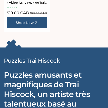
« Visiter les ruines » de Trai
Hiscock
EN STOCK
Prix
$19.00 CAD
Prix
$27.00 CAD
promotionnel
habituel
Shop Now
Puzzles Trai Hiscock
Puzzles amusants et
magnifiques de Trai
Hiscock, un artiste très
talentueux basé au