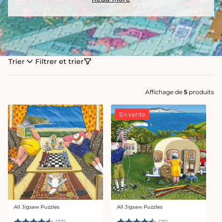
Trier
Filtrer et trier
Affichage de
5
produits
En vente
All Jigsaw Puzzles
All Jigsaw Puzzles
Fournisseur :
Fournisseur :
Note:
4.8 sur 5 étoiles
Note:
4.7 sur 5 étoiles