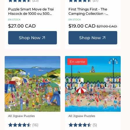
(23)
(21)
Puzzle Smart Move de Trai
First Things First - The
Hiscock de 1000 ou 500
Camping Collection -
pièces
Puzzle Trai Hiscock 1000 ou
EN STOCK
EN STOCK
500 pièces
Prix
$27.00 CAD
Prix
$19.00 CAD
Prix
$27.00 CAD
habituel
promotionnel
habituel
Shop Now
Shop Now
En vente
All Jigsaw Puzzles
All Jigsaw Puzzles
Fournisseur :
Fournisseur :
Note:
4.8 sur 5 étoiles
Note:
4.6 sur 5 étoiles
(16)
(5)