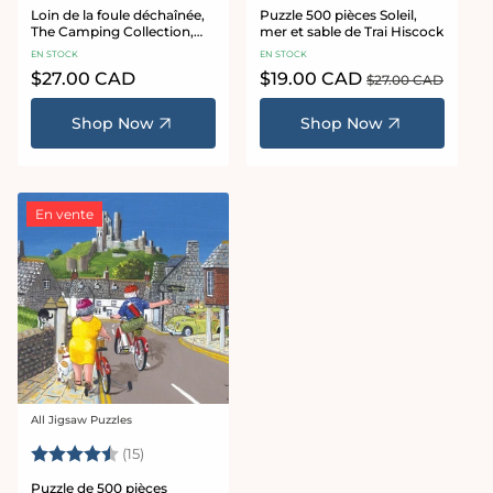
Loin de la foule déchaînée,
Puzzle 500 pièces Soleil,
The Camping Collection,
mer et sable de Trai Hiscock
puzzle Trai Hiscock 1000 ou
EN STOCK
EN STOCK
500 pièces
Prix
$27.00 CAD
Prix
$19.00 CAD
Prix
$27.00 CAD
habituel
promotionnel
habituel
Shop Now
Shop Now
En vente
All Jigsaw Puzzles
Fournisseur :
Note:
4.7 sur 5 étoiles
(15)
Puzzle de 500 pièces