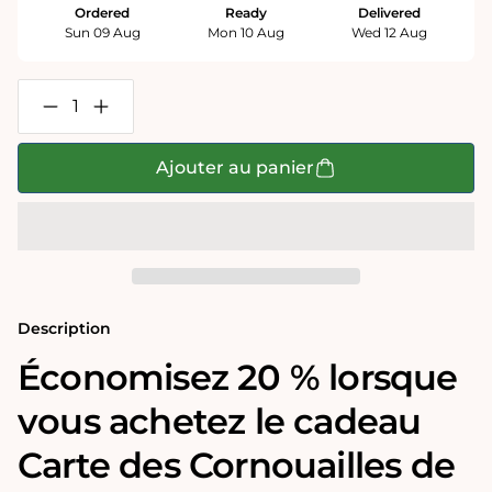
Ordered
Ready
Delivered
Sun 09 Aug
Mon 10 Aug
Wed 12 Aug
Réduire
Augmenter
la
la
quantité
quantité
de
de
Ajouter au panier
Coffret
Coffret
cadeau
cadeau
puzzle
puzzle
et
et
torchon
torchon
de
de
Tim
Tim
Bulmer,
Bulmer,
carte
carte
Description
des
des
Cornouailles
Cornouailles
Économisez 20 % lorsque
vous achetez le cadeau
Carte des Cornouailles de