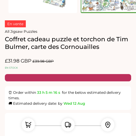
Ouvrir
Ouvrir
le
le
En vente
média
média
1
2
All Jigsaw Puzzles
dans
dans
Coffret cadeau puzzle et torchon de Tim
une
une
fenêtre
fenêtre
Bulmer, carte des Cornouailles
modale
modale
Prix
£31.98 GBP
Prix
£39.98 GBP
promotionnel
habituel
EN STOCK
⏰ Order within
33 h
5 m
16 s
for the below estimated delivery
times.
🚚 Estimated delivery date: by
Wed 12 Aug